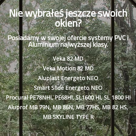
Nie wybrałeś jeszcze swoich
okien?
Posiadamy w swojej ofercie systemy PVC i
Aluminium najwyższej klasy.
Veka 82 MD
Veka Motion 82 MD
Aluplast Energeto NEO
Smart Slide Energeto NEO
Procural PE78NHI, PE68HI, SL1600 HI, SL 1800 HI
Aluprof MB 79N, MB 86N, MB 77HS, MB 82 HS,
MB SKYLINE TYPE R