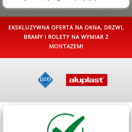
EKSKLUZYWNA
OFERTA NA OKNA, DRZWI,
BRAMY I ROLETY NA WYMIAR Z
MONTAŻEM!