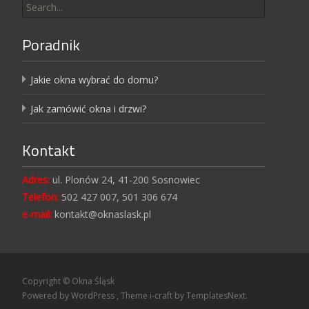
Poradnik
Jakie okna wybrać do domu?
Jak zamówić okna i drzwi?
Kontakt
Adres:
ul. Plonów 24, 41-200 Sosnowiec
Telefon:
502 427 007, 501 306 674
e-mail:
kontakt@oknaslask.pl
Copyright © Okna Śląsk
Powered by WordPress
, Theme
i-craft
by TemplatesNext.