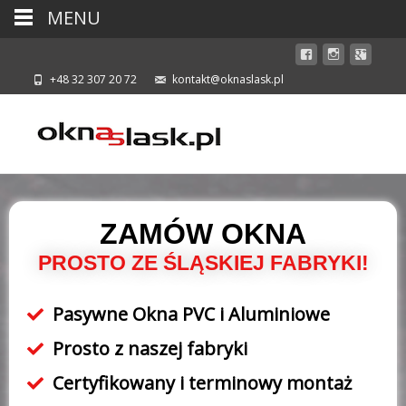
MENU
+48 32 307 20 72
kontakt@oknaslask.pl
ZAMÓW OKNA
PROSTO ZE ŚLĄSKIEJ FABRYKI!
Pasywne Okna PVC i Aluminiowe
Prosto z naszej fabryki
Certyfikowany i terminowy montaż